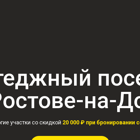
теджный пос
Ростове-на-Д
гие участки со скидкой
20 000 ₽ при бронировании с