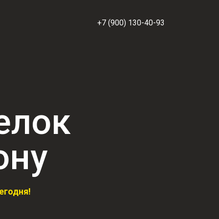
+7 (900) 130-40-93
елок
ону
егодня!