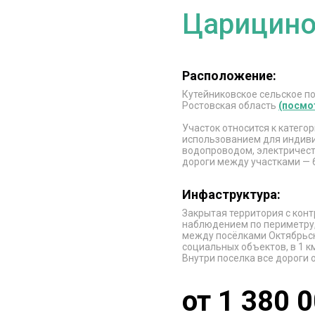
Царицино
Расположение:
Кутейниковское сельское п
Ростовская область
(посмо
Участок относится к катег
использованием для индив
водопроводом, электричеств
дороги между участками — 
Инфаструктура:
Закрытая территория с кон
наблюдением по периметру,
между посёлками Октябрьск
социальных объектов, в 1 км
Внутри поселка все дороги
от 1 380 