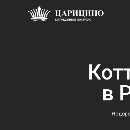
Кот
в 
Недоро