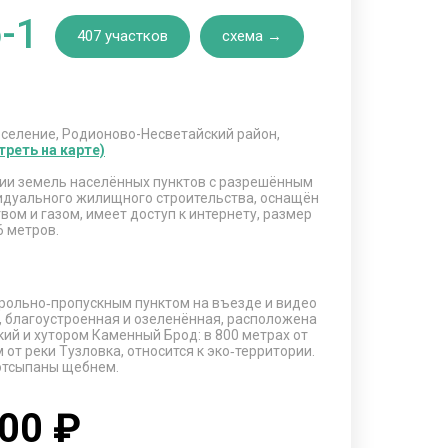
-1
407 участков
схема →
оселение, Родионово-Несветайский район,
треть на карте)
ории земель населённых пунктов с разрешённым
идуального жилищного строительства, оснащён
ом и газом, имеет доступ к интернету, размер
6 метров.
трольно‑пропускным пунктом на въезде и видео
 благоустроенная и озеленённая, расположена
ий и хутором Каменный Брод: в 800 метрах от
 от реки Тузловка, относится к эко‑территории.
 отсыпаны щебнем.
000 ₽